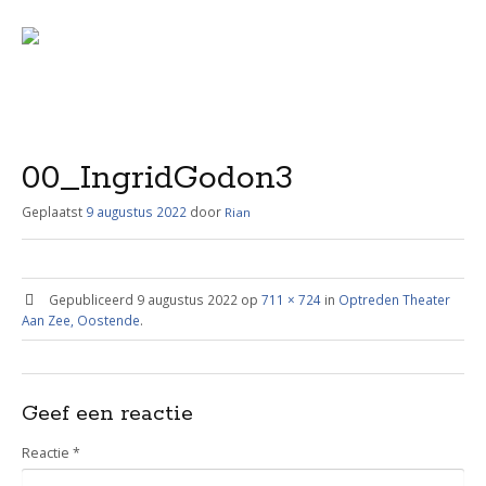
Menu
Skip
to
content
00_IngridGodon3
Geplaatst
9 augustus 2022
door
Rian
Gepubliceerd
9 augustus 2022
op
711 × 724
in
Optreden Theater
Aan Zee, Oostende
.
Geef een reactie
Reactie
*