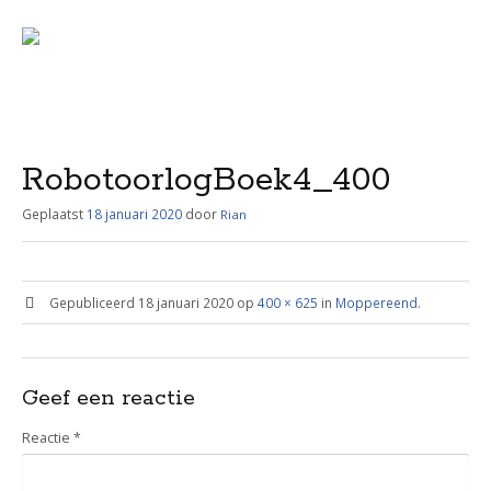
Menu
Skip
to
content
RobotoorlogBoek4_400
Geplaatst
18 januari 2020
door
Rian
Gepubliceerd
18 januari 2020
op
400 × 625
in
Moppereend
.
Geef een reactie
Reactie
*