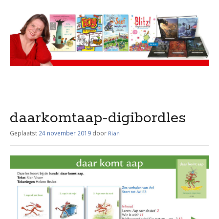
Menu
Skip
to
content
daarkomtaap-digibordles
Geplaatst
24 november 2019
door
Rian