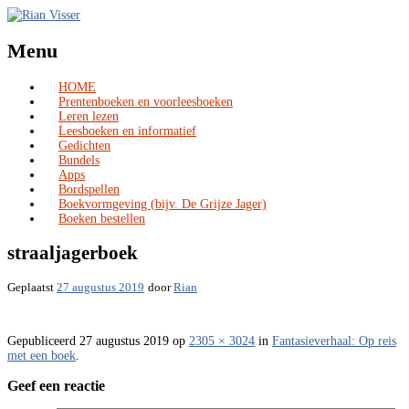
Menu
HOME
Skip
Prentenboeken en voorleesboeken
to
Leren lezen
content
Leesboeken en informatief
Gedichten
Bundels
Apps
Bordspellen
Boekvormgeving (bijv. De Grijze Jager)
Boeken bestellen
straaljagerboek
Geplaatst
27 augustus 2019
door
Rian
Gepubliceerd
27 augustus 2019
op
2305 × 3024
in
Fantasieverhaal: Op reis
met een boek
.
Geef een reactie