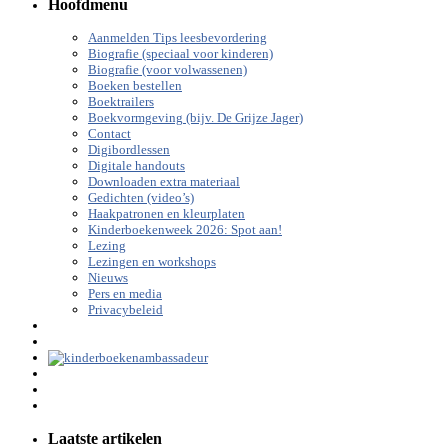
Hoofdmenu
Aanmelden Tips leesbevordering
Biografie (speciaal voor kinderen)
Biografie (voor volwassenen)
Boeken bestellen
Boektrailers
Boekvormgeving (bijv. De Grijze Jager)
Contact
Digibordlessen
Digitale handouts
Downloaden extra materiaal
Gedichten (video’s)
Haakpatronen en kleurplaten
Kinderboekenweek 2026: Spot aan!
Lezing
Lezingen en workshops
Nieuws
Pers en media
Privacybeleid
Laatste artikelen