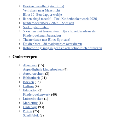
Boeken bestellen (via Libris)
Verhuizen naar Maastricht
Blitz 10! Een dapper wolfje
Ik ben altijd mezelf – Titel Kinderboekenweek 2026
Kinderboekenweek 2026 – Spot aan
Seef bij de piraten
5 kaarten met leesrechten: mijn afscheidscadeau als
Kinderboekenambassadeur
Theaterlezen met Blitz: Spot aan!
Dit dier hier – 30 raadrijmpjes over dieren
Robotoorlog: mag in geen enkele schoolbieb ontbreken
Onderwerpen
(15)
Algemeen
(4)
Apps/digitale kinderboeken
(3)
Auteursrechten
(21)
Bibliotheek
(95)
Boeken
(4)
Cultuur
(2)
Education
(46)
Kinderboekenweek
(1)
Luisterboeken
(1)
Marketing
(93)
Onderwijs
(25)
Poëzie
(2)
Schrijfblok