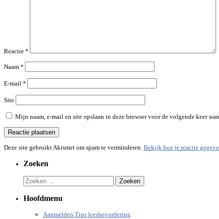
Reactie
*
Naam
*
E-mail
*
Site
Mijn naam, e-mail en site opslaan in deze browser voor de volgende keer wann
Deze site gebruikt Akismet om spam te verminderen.
Bekijk hoe je reactie gegev
Zoeken
Zoeken
naar:
Hoofdmenu
Aanmelden Tips leesbevordering