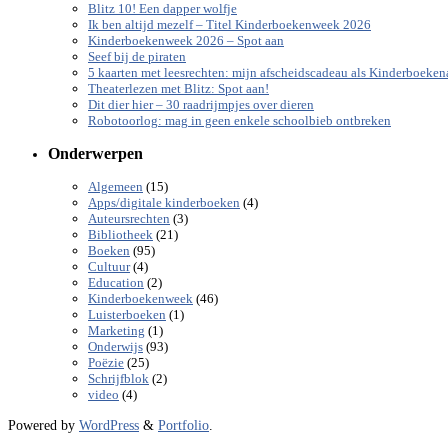
Blitz 10! Een dapper wolfje
Ik ben altijd mezelf – Titel Kinderboekenweek 2026
Kinderboekenweek 2026 – Spot aan
Seef bij de piraten
5 kaarten met leesrechten: mijn afscheidscadeau als Kinderboeke
Theaterlezen met Blitz: Spot aan!
Dit dier hier – 30 raadrijmpjes over dieren
Robotoorlog: mag in geen enkele schoolbieb ontbreken
Onderwerpen
(15)
Algemeen
(4)
Apps/digitale kinderboeken
(3)
Auteursrechten
(21)
Bibliotheek
(95)
Boeken
(4)
Cultuur
(2)
Education
(46)
Kinderboekenweek
(1)
Luisterboeken
(1)
Marketing
(93)
Onderwijs
(25)
Poëzie
(2)
Schrijfblok
(4)
video
Powered by
WordPress
&
Portfolio
.