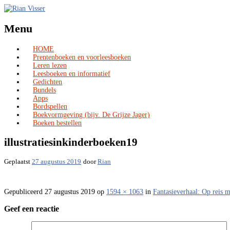
Menu
HOME
Skip
Prentenboeken en voorleesboeken
to
Leren lezen
content
Leesboeken en informatief
Gedichten
Bundels
Apps
Bordspellen
Boekvormgeving (bijv. De Grijze Jager)
Boeken bestellen
illustratiesinkinderboeken19
Geplaatst
27 augustus 2019
door
Rian
Gepubliceerd
27 augustus 2019
op
1594 × 1063
in
Fantasieverhaal: Op reis 
Geef een reactie