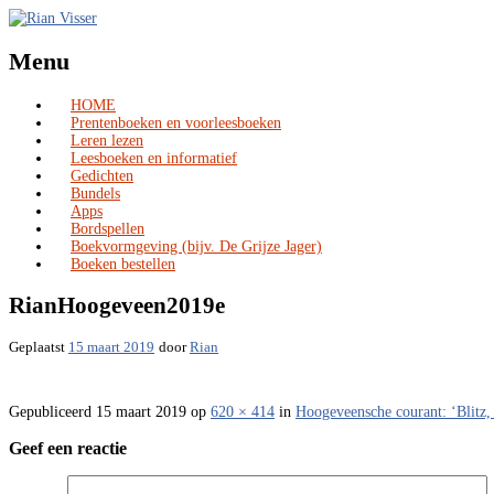
Menu
HOME
Skip
Prentenboeken en voorleesboeken
to
Leren lezen
content
Leesboeken en informatief
Gedichten
Bundels
Apps
Bordspellen
Boekvormgeving (bijv. De Grijze Jager)
Boeken bestellen
RianHoogeveen2019e
Geplaatst
15 maart 2019
door
Rian
Gepubliceerd
15 maart 2019
op
620 × 414
in
Hoogeveensche courant: ‘Blitz, 
Geef een reactie