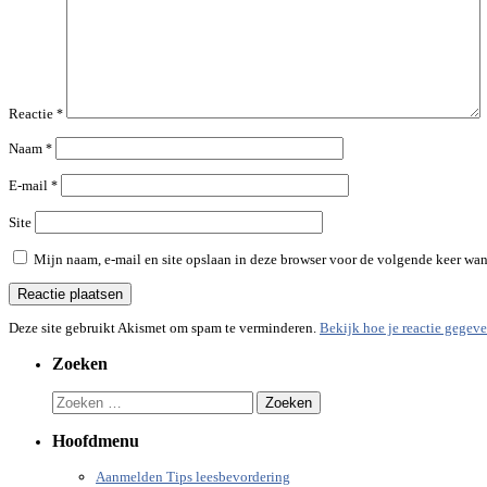
Reactie
*
Naam
*
E-mail
*
Site
Mijn naam, e-mail en site opslaan in deze browser voor de volgende keer wann
Deze site gebruikt Akismet om spam te verminderen.
Bekijk hoe je reactie gegev
Zoeken
Zoeken
naar:
Hoofdmenu
Aanmelden Tips leesbevordering