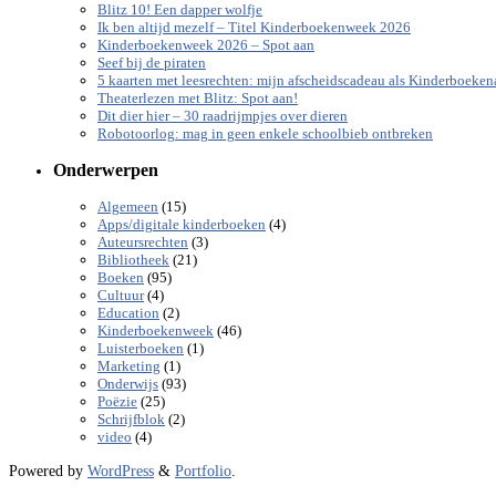
Blitz 10! Een dapper wolfje
Ik ben altijd mezelf – Titel Kinderboekenweek 2026
Kinderboekenweek 2026 – Spot aan
Seef bij de piraten
5 kaarten met leesrechten: mijn afscheidscadeau als Kinderboeke
Theaterlezen met Blitz: Spot aan!
Dit dier hier – 30 raadrijmpjes over dieren
Robotoorlog: mag in geen enkele schoolbieb ontbreken
Onderwerpen
(15)
Algemeen
(4)
Apps/digitale kinderboeken
(3)
Auteursrechten
(21)
Bibliotheek
(95)
Boeken
(4)
Cultuur
(2)
Education
(46)
Kinderboekenweek
(1)
Luisterboeken
(1)
Marketing
(93)
Onderwijs
(25)
Poëzie
(2)
Schrijfblok
(4)
video
Powered by
WordPress
&
Portfolio
.