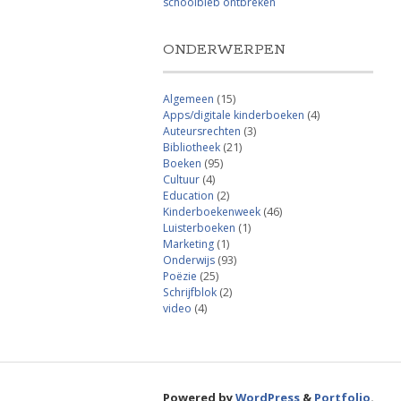
schoolbieb ontbreken
ONDERWERPEN
Algemeen
(15)
Apps/digitale kinderboeken
(4)
Auteursrechten
(3)
Bibliotheek
(21)
Boeken
(95)
Cultuur
(4)
Education
(2)
Kinderboekenweek
(46)
Luisterboeken
(1)
Marketing
(1)
Onderwijs
(93)
Poëzie
(25)
Schrijfblok
(2)
video
(4)
Powered by
WordPress
&
Portfolio
.