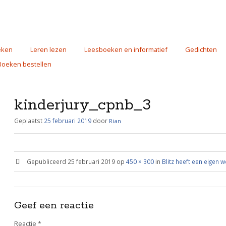
eken
Leren lezen
Leesboeken en informatief
Gedichten
Boeken bestellen
kinderjury_cpnb_3
Geplaatst
25 februari 2019
door
Rian
Gepubliceerd
25 februari 2019
op
450 × 300
in
Blitz heeft een eigen w
Geef een reactie
Reactie
*