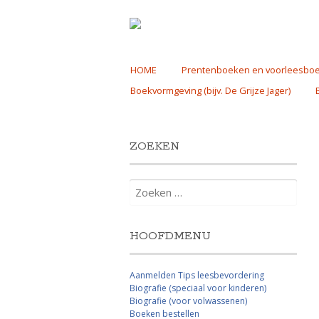
Skip
HOME
Prentenboeken en voorleesbo
to
Boekvormgeving (bijv. De Grijze Jager)
content
ZOEKEN
Zoeken
naar:
HOOFDMENU
Aanmelden Tips leesbevordering
Biografie (speciaal voor kinderen)
Biografie (voor volwassenen)
Boeken bestellen