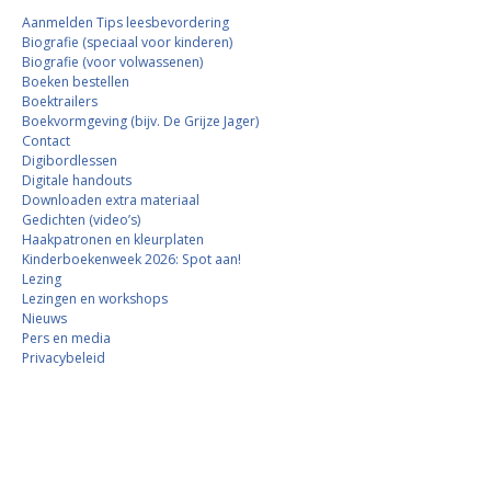
Aanmelden Tips leesbevordering
Biografie (speciaal voor kinderen)
Biografie (voor volwassenen)
Boeken bestellen
Boektrailers
Boekvormgeving (bijv. De Grijze Jager)
Contact
Digibordlessen
Digitale handouts
Downloaden extra materiaal
Gedichten (video’s)
Haakpatronen en kleurplaten
Kinderboekenweek 2026: Spot aan!
Lezing
Lezingen en workshops
Nieuws
Pers en media
Privacybeleid