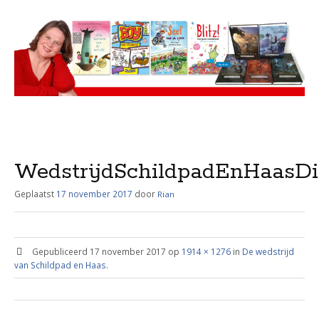
Menu
Skip
to
content
WedstrijdSchildpadEnHaasDi
Geplaatst
17 november 2017
door
Rian
Gepubliceerd
17 november 2017
op
1914 × 1276
in
De wedstrijd
van Schildpad en Haas
.