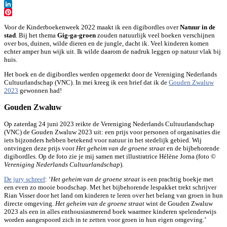
WhatsApp
LinkedIn
Pinterest
Voor de Kinderboekenweek 2022 maakt ik een digibordles over
Natuur in de
stad
. Bij het thema
Gig-ga-groen
zouden natuurlijk veel boeken verschijnen
over bos, duinen, wilde dieren en de jungle, dacht ik. Veel kinderen komen
echter amper hun wijk uit. Ik wilde daarom de nadruk leggen op natuur vlak bij
huis.
Het boek en de digibordles werden opgemerkt door de Vereniging Nederlands
Cultuurlandschap (VNC). In mei kreeg ik een brief dat ik de
Gouden Zwaluw
2023
gewonnen had!
Gouden Zwaluw
Op zaterdag 24 juni 2023 reikte de Vereniging Nederlands Cultuurlandschap
(VNC) de Gouden Zwaluw 2023 uit: een prijs voor personen of organisaties die
iets bijzonders hebben betekend voor natuur in het stedelijk gebied. Wij
ontvingen deze prijs voor
Het geheim van de groene straat
en de bijbehorende
digibordles. Op de foto zie je mij samen met illustratrice Hélène Jorna (foto ©
Vereniging Nederlands Cultuurlandschap
).
De jury schreef
: ‘
Het geheim van de groene straat
is een prachtig boekje met
een even zo mooie boodschap. Met het bijbehorende lespakket trekt schrijver
Rian Visser door het land om kinderen te leren over het belang van groen in hun
directe omgeving.
Het geheim van de groene straat
wint de Gouden Zwaluw
2023 als een in alles enthousiasmerend boek waarmee kinderen spelenderwijs
worden aangespoord zich in te zetten voor groen in hun eigen omgeving.’