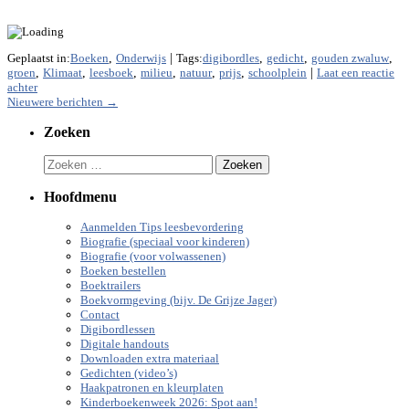
Geplaatst in:
Boeken
,
Onderwijs
|
Tags:
digibordles
,
gedicht
,
gouden zwaluw
,
groen
,
Klimaat
,
leesboek
,
milieu
,
natuur
,
prijs
,
schoolplein
|
Laat een reactie
achter
Berichten
Nieuwere berichten
→
navigatie
Zoeken
Zoeken
naar:
Hoofdmenu
Aanmelden Tips leesbevordering
Biografie (speciaal voor kinderen)
Biografie (voor volwassenen)
Boeken bestellen
Boektrailers
Boekvormgeving (bijv. De Grijze Jager)
Contact
Digibordlessen
Digitale handouts
Downloaden extra materiaal
Gedichten (video’s)
Haakpatronen en kleurplaten
Kinderboekenweek 2026: Spot aan!