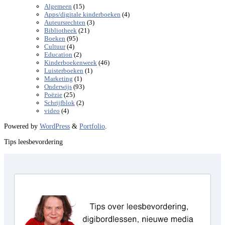
(15)
Algemeen
(4)
Apps/digitale kinderboeken
(3)
Auteursrechten
(21)
Bibliotheek
(95)
Boeken
(4)
Cultuur
(2)
Education
(46)
Kinderboekenweek
(1)
Luisterboeken
(1)
Marketing
(93)
Onderwijs
(25)
Poëzie
(2)
Schrijfblok
(4)
video
Powered by
WordPress
&
Portfolio
.
Tips leesbevordering