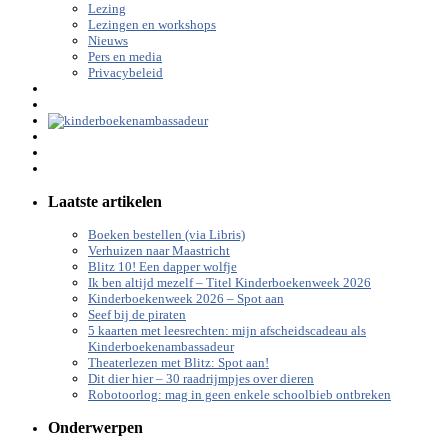
Lezing
Lezingen en workshops
Nieuws
Pers en media
Privacybeleid
Laatste artikelen
Boeken bestellen (via Libris)
Verhuizen naar Maastricht
Blitz 10! Een dapper wolfje
Ik ben altijd mezelf – Titel Kinderboekenweek 2026
Kinderboekenweek 2026 – Spot aan
Seef bij de piraten
5 kaarten met leesrechten: mijn afscheidscadeau als
Kinderboekenambassadeur
Theaterlezen met Blitz: Spot aan!
Dit dier hier – 30 raadrijmpjes over dieren
Robotoorlog: mag in geen enkele schoolbieb ontbreken
Onderwerpen