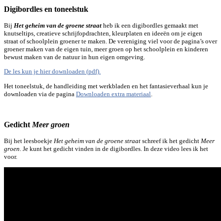
Digibordles en toneelstuk
Bij
Het geheim van de groene straat
heb ik een digibordles gemaakt met
knutseltips, creatieve schrijfopdrachten, kleurplaten en ideeën om je eigen
straat of schoolplein groener te maken. De vereniging viel voor de pagina’s over
groener maken van de eigen tuin, meer groen op het schoolplein en kinderen
bewust maken van de natuur in hun eigen omgeving.
De les kun je hier downloaden (pdf).
Het toneelstuk, de handleiding met werkbladen en het fantasieverhaal kun je
downloaden via de pagina
Downloaden extra materiaal
.
Gedicht
Meer groen
Bij het leesboekje
Het geheim van de groene straat
schreef ik het gedicht
Meer
groen
. Je kunt het gedicht vinden in de digibordles. In deze video lees ik het
voor.