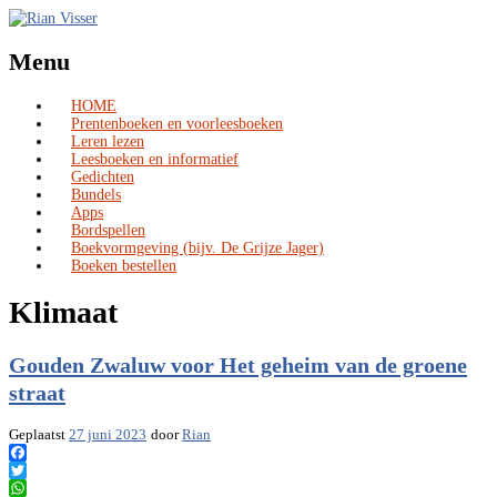
Menu
HOME
Skip
Prentenboeken en voorleesboeken
to
Leren lezen
content
Leesboeken en informatief
Gedichten
Bundels
Apps
Bordspellen
Boekvormgeving (bijv. De Grijze Jager)
Boeken bestellen
Klimaat
Gouden Zwaluw voor Het geheim van de groene
straat
Geplaatst
27 juni 2023
door
Rian
Facebook
Twitter