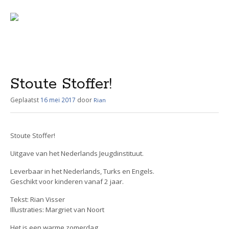
Menu
Skip
to
content
Stoute Stoffer!
Geplaatst
16 mei 2017
door
Rian
Stoute Stoffer!
Uitgave van het Nederlands Jeugdinstituut.
Leverbaar in het Nederlands, Turks en Engels.
Geschikt voor kinderen vanaf 2 jaar.
Tekst: Rian Visser
Illustraties: Margriet van Noort
Het is een warme zomerdag.