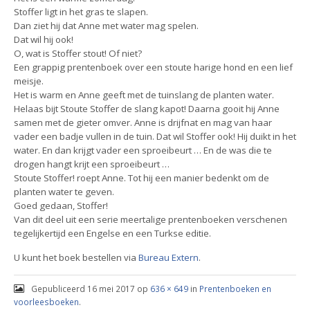
Stoffer ligt in het gras te slapen.
Dan ziet hij dat Anne met water mag spelen.
Dat wil hij ook!
O, wat is Stoffer stout! Of niet?
Een grappig prentenboek over een stoute harige hond en een lief
meisje.
Het is warm en Anne geeft met de tuinslang de planten water.
Helaas bijt Stoute Stoffer de slang kapot! Daarna gooit hij Anne
samen met de gieter omver. Anne is drijfnat en mag van haar
vader een badje vullen in de tuin. Dat wil Stoffer ook! Hij duikt in het
water. En dan krijgt vader een sproeibeurt … En de was die te
drogen hangt krijt een sproeibeurt …
Stoute Stoffer! roept Anne. Tot hij een manier bedenkt om de
planten water te geven.
Goed gedaan, Stoffer!
Van dit deel uit een serie meertalige prentenboeken verschenen
tegelijkertijd een Engelse en een Turkse editie.
U kunt het boek bestellen via
Bureau Extern
.
Gepubliceerd
16 mei 2017
op
636 × 649
in
Prentenboeken en
voorleesboeken
.