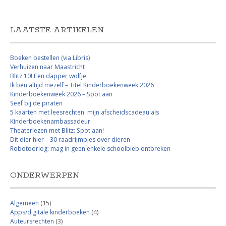
LAATSTE ARTIKELEN
Boeken bestellen (via Libris)
Verhuizen naar Maastricht
Blitz 10! Een dapper wolfje
Ik ben altijd mezelf – Titel Kinderboekenweek 2026
Kinderboekenweek 2026 – Spot aan
Seef bij de piraten
5 kaarten met leesrechten: mijn afscheidscadeau als
Kinderboekenambassadeur
Theaterlezen met Blitz: Spot aan!
Dit dier hier – 30 raadrijmpjes over dieren
Robotoorlog: mag in geen enkele schoolbieb ontbreken
ONDERWERPEN
Algemeen
(15)
Apps/digitale kinderboeken
(4)
Auteursrechten
(3)