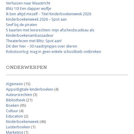
Verhuizen naar Maastricht
Blitz 10! Een dapper wolfje
Ik ben altijd mezelf – Titel Kinderboekenweek 2026
Kinderboekenweek 2026 – Spot aan
Seef bij de piraten
5 kaarten met leesrechten: mijn afscheidscadeau als
Kinderboekenambassadeur
Theaterlezen met Blitz: Spot aan!
Dit dier hier – 30 raadrijmpjes over dieren
Robotoorlog: mag in geen enkele schoolbieb ontbreken
ONDERWERPEN
Algemeen
(15)
Apps/digitale kinderboeken
(4)
Auteursrechten
(3)
Bibliotheek
(21)
Boeken
(95)
Cultuur
(4)
Education
(2)
Kinderboekenweek
(46)
Luisterboeken
(1)
Marketing
(1)