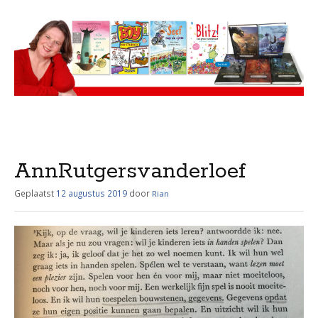
Menu
Skip
to
content
AnnRutgersvanderloef
Geplaatst
12 augustus 2019
door
Rian